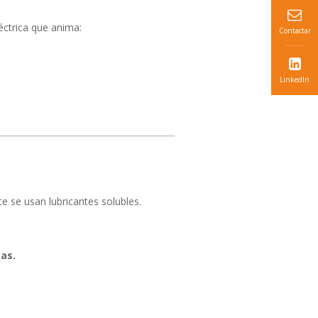
léctrica que anima:
Contactar
LinkedIn
e se usan lubricantes solubles.
as.