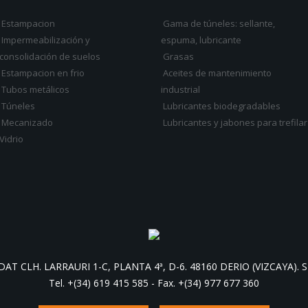
Estampacion
Gama de túneles: sellante,
Impermeabilización y
espuma, lubricante
consolidación de suelos
Grasas
Estampacion en frio
Aceites de mantenimiento
Tubos metálicos
industrial
Túneles
Lubricantes biodegradables
Mecanizado
Lubricantes y jabones para trefilar
Vidrio
AT CLH. LARRAURI 1-C, PLANTA 4ª, D-6. 48160 DERIO (VIZCAYA). S
Tel. +(34) 619 415 585
-
Fax. +(34) 977 677 360