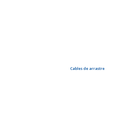
Electroerosión / electrodos
de erosión
Alambres de alta
temperatura
Cables eléctricos
Alambres esmaltados
Cables de arrastre