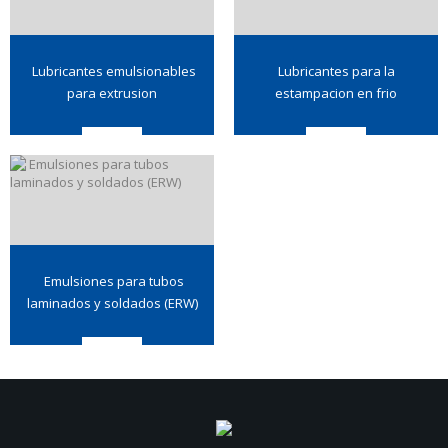
Lubricantes emulsionables
Lubricantes para la
para extrusion
estampacion en frio
Emulsiones para tubos
laminados y soldados (ERW)