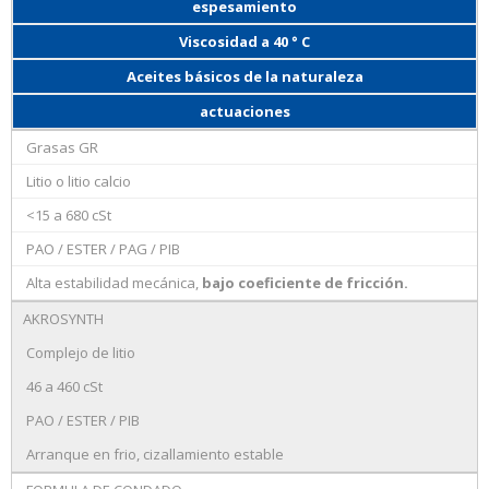
espesamiento
Viscosidad a 40 ° C
Aceites básicos de la naturaleza
actuaciones
Grasas GR
Litio o litio calcio
<15 a 680 cSt
PAO / ESTER / PAG / PIB
Alta estabilidad mecánica,
bajo coeficiente de fricción.
AKROSYNTH
Complejo de litio
46 a 460 cSt
PAO / ESTER / PIB
Arranque en frio, cizallamiento estable