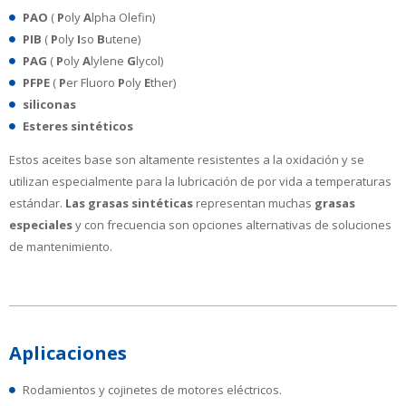
PAO
(
P
oly
A
lpha Olefin)
PIB
(
P
oly
I
so
B
utene)
PAG
(
P
oly
A
lylene
G
lycol)
PFPE
(
P
er Fluoro
P
oly
E
ther)
siliconas
Esteres sintéticos
Estos aceites base son altamente resistentes a la oxidación y se
utilizan especialmente para la lubricación de por vida a temperaturas
estándar.
Las grasas sintéticas
representan muchas
grasas
especiales
y con frecuencia son opciones alternativas de soluciones
de mantenimiento.
Aplicaciones
Rodamientos y cojinetes de motores eléctricos.